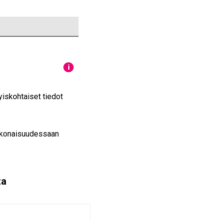
i
yiskohtaiset tiedot
kokonaisuudessaan
ta