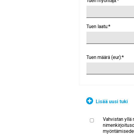
Tuen myöntäjä:*
Tuen laatu:*
Tuen määrä (eur):*
Lisää uusi tuki
Vahvistan yllä 
nimenkirjoituso
myöntämisedelly