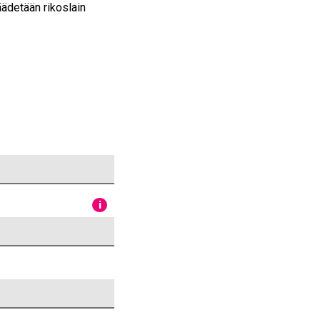
äädetään rikoslain
i