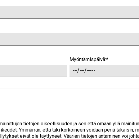
Myöntämispäivä:*
mainittujen tietojen oikeellisuuden ja sen että omaan yllä mainitu
ikeudet. Ymmärrän, että tuki korkoineen voidaan periä takaisin, m
tykset eivät ole täyttyneet. Väärien tietojen antaminen voi joht