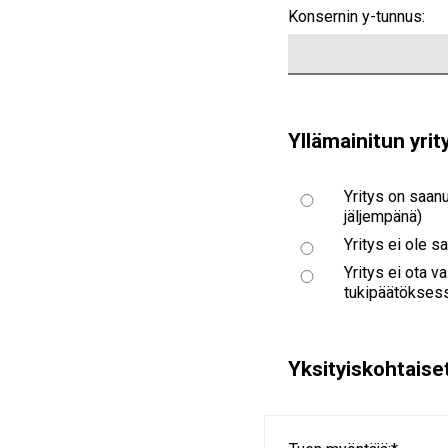
Konsernin y-tunnus:
Yllämainitun yri
Yritys on saan
jäljempänä)
Yritys ei ole 
Yritys ei ota 
tukipäätökses
Yksityiskohtaise