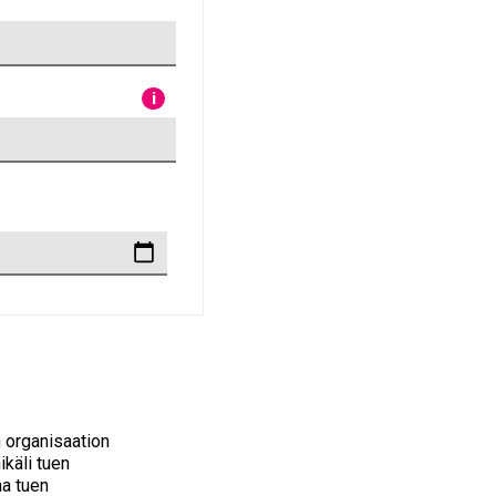
i
n organisaation
ikäli tuen
aa tuen